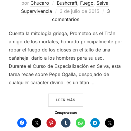
por
Chucaro
Bushcraft
,
Fuego
,
Selva
,
Publicado
Supervivencia
3 de julio de 2015
3
el
comentarios
Cuenta la mitología griega, Prometeo es el Titán
amigo de los mortales, honrado principalmente por
robar el fuego de los dioses en el tallo de una
cañaheja, darlo a los hombres para su uso.
Durante el Curso de Especialización en Selva, esta
tarea recae sobre Pepe Ogalla, despojado de
cualquier carácter divino, es un titan …
«VIDEO – AMAZONAS 2014,
LEER MÁS
Comparte esto: