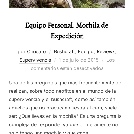
Equipo Personal: Mochila de
Expedición
por
Chucaro
Bushcraft
,
Equipo
,
Reviews
,
Publicado
Supervivencia
1 de julio de 2015
Los
el
comentarios están desactivados
Una de las preguntas que más frecuentemente de
realizan, sobre todo neófitos en el mundo de la
supervivencia y el bushcraft, como así también
aquellos que no practican nuestra afición, suele
ser: ¿Que llevas en la mochila? Es una pregunta la
compleja de responder ya que primeramente no
sólo tengo una mochila y que cada …