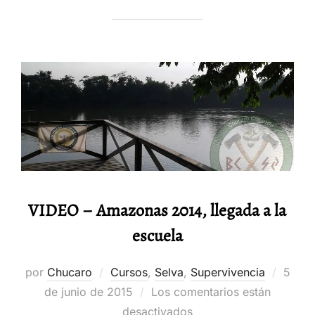
VIDEO – Amazonas 2014, llegada a la
escuela
Publi
por
Chucaro
Cursos
,
Selva
,
Supervivencia
5
el
de junio de 2015
Los comentarios están
desactivados