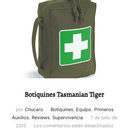
Botiquines Tasmanian Tiger
por
Chucaro
Botiquines
,
Equipo
,
Primeros
Publicado
Auxilios
,
Reviews
,
Supervivencia
7 de julio de
el
2015
Los comentarios están desactivados