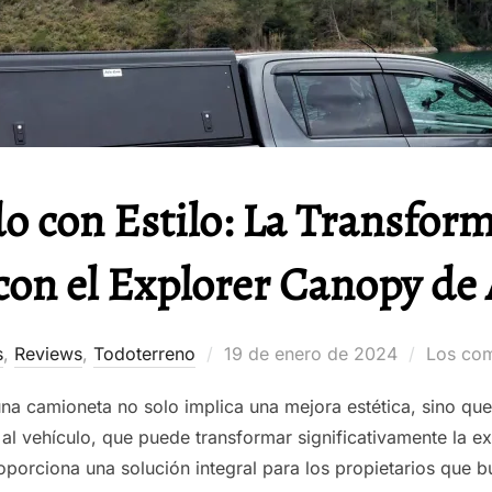
o con Estilo: La Transfor
con el Explorer Canopy de
Publicado
s
,
Reviews
,
Todoterreno
19 de enero de 2024
Los com
el
 una camioneta no solo implica una mejora estética, sino q
 al vehículo, que puede transformar significativamente la e
oporciona una solución integral para los propietarios que bu