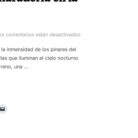
os comentarios están desactivados
la inmensidad de los pinares del
las que iluminan el cielo nocturno
rreno, una …
ES: AVENTURA Y CAMARADERÍA EN LA MONTAÑA DE TERUEL»