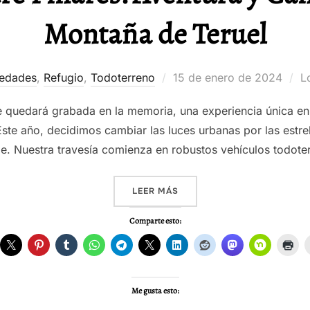
Montaña de Teruel
Publicado
edades
,
Refugio
,
Todoterreno
15 de enero de 2024
L
el
 quedará grabada en la memoria, una experiencia única en 
te año, decidimos cambiar las luces urbanas por las estrel
aje. Nuestra travesía comienza en robustos vehículos todote
«NOCHEVIEJA ENTRE PINAR
LEER MÁS
Comparte esto:
Me gusta esto: