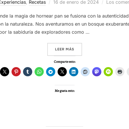
Publicado
Experiencias
,
Recetas
16 de enero de 2024
Los comen
el
de la magia de hornear pan se fusiona con la autenticidad de 
on la naturaleza. Nos aventuramos en un bosque exuberante,
 por la sabiduría de exploradores como …
«HORNEAR PAN EN LA NATUR
LEER MÁS
Comparte esto:
Me gusta esto: