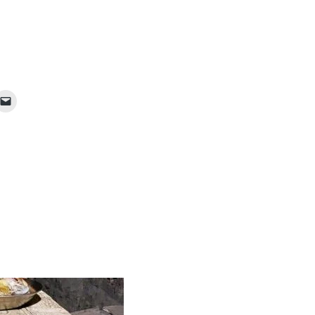
: LA TRANSFORMACIÓN TODO TERRENO CON EL EXPLORER CANOPY