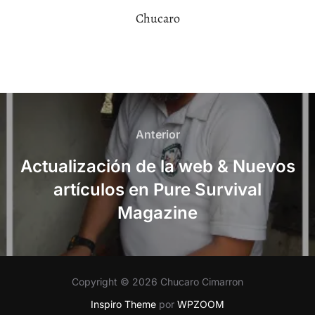
Chucaro
Navegación
de
Anterior
Anterior
entradas
Actualización de la web & Nuevos
artículos en Pure Survival
Magazine
Copyright © 2026 Chucaro Cimarron
Inspiro Theme
por
WPZOOM