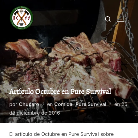
Saltar
al
Buscar:
ALTERN
contenido
Artículo Octubre en Pure Survival
Public
por
Chucaro
en
Comida
,
Pure Survival
en
25
el
de diciembre de 2016
El artículo de Octubre en Pure Survival sobre