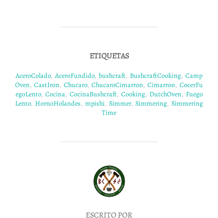
ETIQUETAS
AceroColado
,
AceroFundido
,
bushcraft
,
BushcraftCooking
,
Camp
Oven
,
CastIron
,
Chucaro
,
ChucaroCimarron
,
Cimarron
,
CocerFu
egoLento
,
Cocina
,
CocinaBushcraft
,
Cooking
,
DutchOven
,
Fuego
Lento
,
HornoHolandes
,
mpishi
,
Simmer
,
Simmering
,
Simmering
Time
AUTOR DE LA PUBLICACIÓN
ESCRITO POR