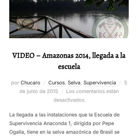
VIDEO – Amazonas 2014, llegada a la
escuela
Publi
por
Chucaro
Cursos
,
Selva
,
Supervivencia
5
el
de junio de 2015
Los comentarios están
desactivados
La llegada a las instalaciones que la Escuela de
Supervivencia Anaconda 1, dirigida por Pepe
Ogalla, tiene en la selva amazónica de Brasil se