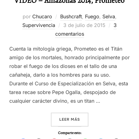
VIDEO – Amazonas 2014, Prometeo
por
Chucaro
Bushcraft
,
Fuego
,
Selva
,
Publicado
Supervivencia
3 de julio de 2015
3
el
comentarios
Cuenta la mitología griega, Prometeo es el Titán
amigo de los mortales, honrado principalmente por
robar el fuego de los dioses en el tallo de una
cañaheja, darlo a los hombres para su uso.
Durante el Curso de Especialización en Selva, esta
tarea recae sobre Pepe Ogalla, despojado de
cualquier carácter divino, es un titan …
«VIDEO – AMAZONAS 2014,
LEER MÁS
Comparte esto: