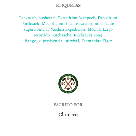
ETIQUETAS
Backpack
,
bushcraft
,
Expedition Backpack
,
Expedition
Rucksack
,
Mochila
,
mochila de evasion
,
mochila de
supervivencia
,
Mochila Expedicion
,
Mochila Largo
recorrido
,
Rucksacks
,
Rucksacks Long
Range
,
supervivencia
,
survival
,
Tasmanian Tiger
AUTOR DE LA PUBLICACIÓN
ESCRITO POR
Chucaro