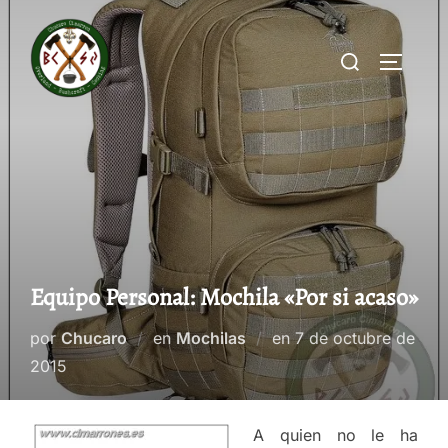
Saltar
al
Buscar:
ALTERN
contenido
Equipo Personal: Mochila «Por si acaso»
Publicado
por
Chucaro
en
Mochilas
en
7 de octubre de
el
2015
A quien no le ha