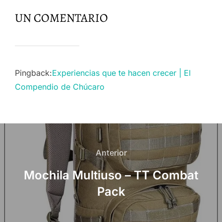
UN COMENTARIO
Pingback:
Experiencias que te hacen crecer | El
Compendio de Chúcaro
Navegación
de
Anterior
Anterior
entradas
Mochila Multiuso – TT Combat
Pack