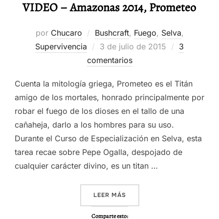
VIDEO – Amazonas 2014, Prometeo
por
Chucaro
Bushcraft
,
Fuego
,
Selva
,
Publicado
Supervivencia
3 de julio de 2015
3
el
comentarios
Cuenta la mitología griega, Prometeo es el Titán
amigo de los mortales, honrado principalmente por
robar el fuego de los dioses en el tallo de una
cañaheja, darlo a los hombres para su uso.
Durante el Curso de Especialización en Selva, esta
tarea recae sobre Pepe Ogalla, despojado de
cualquier carácter divino, es un titan …
«VIDEO – AMAZONAS 2014,
LEER MÁS
Comparte esto: