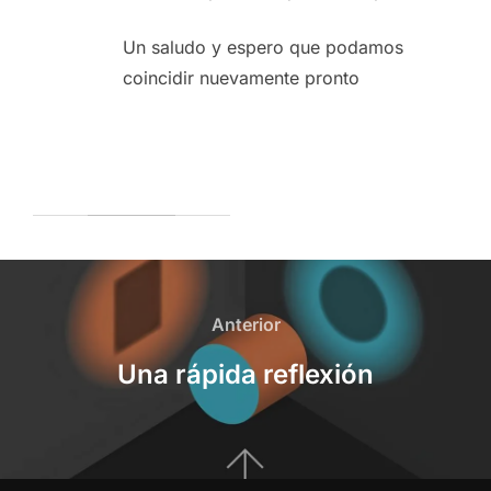
Un saludo y espero que podamos
coincidir nuevamente pronto
Navegación
de
Anterior
Anterior
entradas
Una rápida reflexión