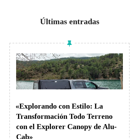
para
ver
Últimas entradas
el
contenido
«Explorando con Estilo: La
Transformación Todo Terreno
con el Explorer Canopy de Alu-
Cab»