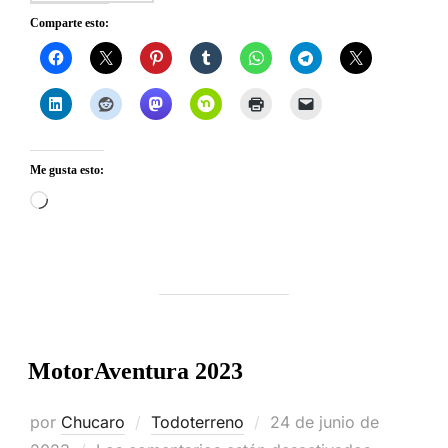
Comparte esto:
Me gusta esto:
Cargando...
MotorAventura 2023
Publicado
por
Chucaro
Todoterreno
24 de junio de