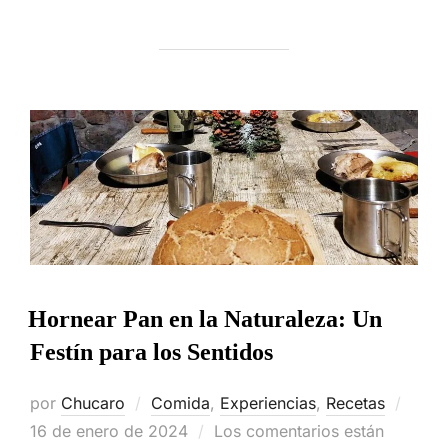
Hornear Pan en la Naturaleza: Un
Festín para los Sentidos
Publi
por
Chucaro
Comida
,
Experiencias
,
Recetas
el
16 de enero de 2024
Los comentarios están