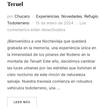
Teruel
por
Chucaro
Experiencias
,
Novedades
,
Refugio
,
Publicado
Todoterreno
15 de enero de 2024
Los
el
comentarios están desactivados
¡Bienvenidos a una Nochevieja que quedará
grabada en la memoria, una experiencia única en
la inmensidad de los pinares del Rodeno en la
montaña de Teruel! Este año, decidimos cambiar
las luces urbanas por las estrellas que iluminan el
cielo nocturno de este rincón de naturaleza
salvaje. Nuestra travesía comienza en robustos
vehículos todoterreno, una …
«NOCHEVIEJA ENTRE PINARES: AVENTURA Y 
LEER MÁS