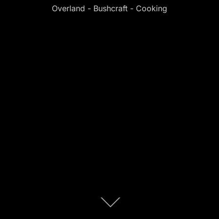
Overland - Bushcraft - Cooking
Scroll
abajo