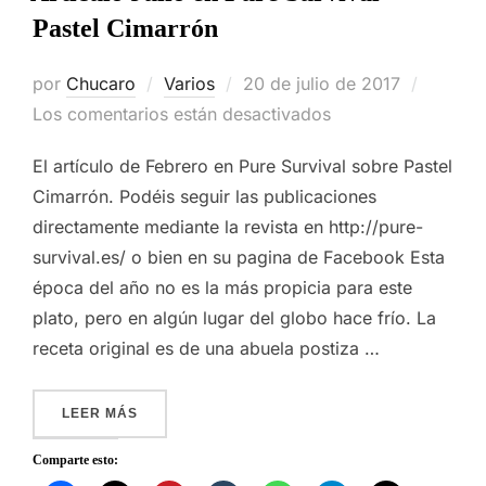
Pastel Cimarrón
Publicado
por
Chucaro
Varios
20 de julio de 2017
el
Los comentarios están desactivados
El artículo de Febrero en Pure Survival sobre Pastel
Cimarrón. Podéis seguir las publicaciones
directamente mediante la revista en http://pure-
survival.es/ o bien en su pagina de Facebook Esta
época del año no es la más propicia para este
plato, pero en algún lugar del globo hace frío. La
receta original es de una abuela postiza …
«ARTÍCULO JULIO EN PURE SURVIVAL – PAST
LEER MÁS
Comparte esto: