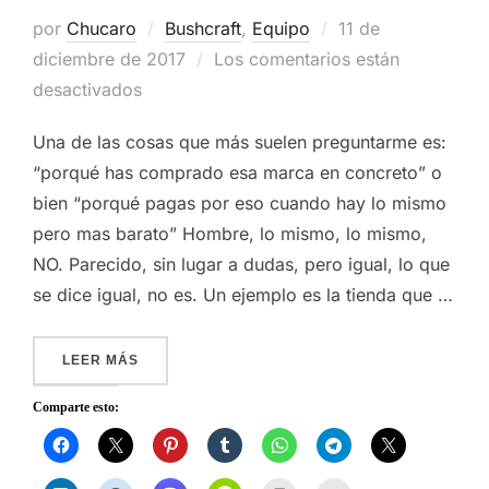
Publicado
por
Chucaro
Bushcraft
,
Equipo
11 de
el
diciembre de 2017
Los comentarios están
desactivados
Una de las cosas que más suelen preguntarme es:
“porqué has comprado esa marca en concreto” o
bien “porqué pagas por eso cuando hay lo mismo
pero mas barato” Hombre, lo mismo, lo mismo,
NO. Parecido, sin lugar a dudas, pero igual, lo que
se dice igual, no es. Un ejemplo es la tienda que …
«OZTENT – TIENDA MONTADA EN MENOS DE 6
LEER MÁS
Comparte esto: