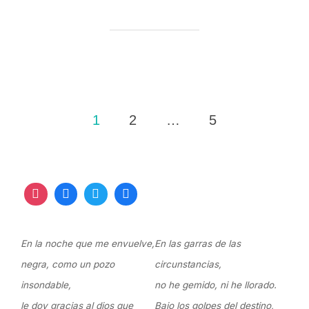
Paginación
1
2
…
5
de
entradas
En la noche que me envuelve,
En las garras de las
negra, como un pozo
circunstancias,
insondable,
no he gemido, ni he llorado.
le doy gracias al dios que
Bajo los golpes del destino,