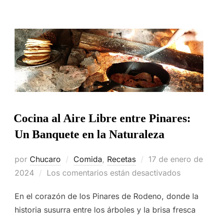
Cocina al Aire Libre entre Pinares:
Un Banquete en la Naturaleza
Publicado
por
Chucaro
Comida
,
Recetas
17 de enero de
el
2024
Los comentarios están desactivados
En el corazón de los Pinares de Rodeno, donde la
historia susurra entre los árboles y la brisa fresca